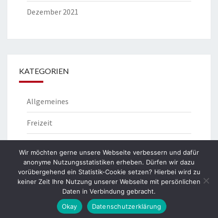
Dezember 2021
KATEGORIEN
Allgemeines
Freizeit
Lebensstil
Wir möchten gerne unsere Webseite verbessern und dafür
anonyme Nutzungsstatistiken erheben. Dürfen wir dazu
vorübergehend ein Statistik-Cookie setzen? Hierbei wird zu
keiner Zeit Ihre Nutzung unserer Webseite mit persönlichen
Daten in Verbindung gebracht.
© 2026
|
Stolz präsentiert von
WordPress
|
Theme:
Nisarg
Okay
Datenschutzerklärung