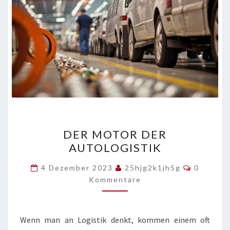
DER
DER MOTOR DER
MOTOR
AUTOLOGISTIK
DER
AUTOLOGISTIK
Komment
4 Dezember 2023
25hjg2k1jh5g
0
Kommentare
Wenn man an Logistik denkt, kommen einem oft