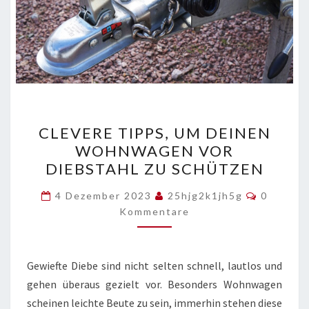
CLEVERE
CLEVERE TIPPS, UM DEINEN
TIPPS,
WOHNWAGEN VOR
UM
DIEBSTAHL ZU SCHÜTZEN
DEINEN
WOHNWAGEN
Komment
4 Dezember 2023
25hjg2k1jh5g
0
VOR
Kommentare
DIEBSTAHL
ZU
Gewiefte Diebe sind nicht selten schnell, lautlos und
SCHÜTZEN
gehen überaus gezielt vor. Besonders Wohnwagen
scheinen leichte Beute zu sein, immerhin stehen diese