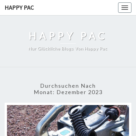
Skip
HAPPY PAC
Togg
to
navig
content
HAPPY PAC
Nur Glückliche Blogs Von Happy Pac
Durchsuchen Nach
Monat:
Dezember 2023