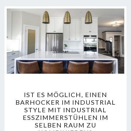
IST
IST ES MÖGLICH, EINEN
ES
BARHOCKER IM INDUSTRIAL
MÖGLICH,
STYLE MIT INDUSTRIAL
EINEN
ESSZIMMERSTÜHLEN IM
BARHOCKER
SELBEN RAUM ZU
IM