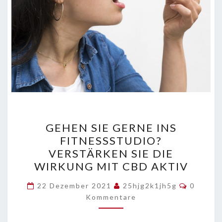
GEHEN
GEHEN SIE GERNE INS
SIE
FITNESSSTUDIO?
GERNE
VERSTÄRKEN SIE DIE
INS
WIRKUNG MIT CBD AKTIV
FITNESSSTUDIO?
Kommen
VERSTÄRKEN
22 Dezember 2021
25hjg2k1jh5g
0
Kommentare
SIE
DIE