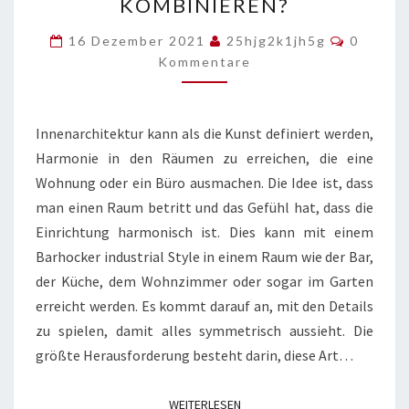
KOMBINIEREN?
INDUSTRIAL
Kommen
STYLE
16 Dezember 2021
25hjg2k1jh5g
0
Kommentare
MIT
INDUSTRIAL
ESSZIMMERSTÜHLEN
Innenarchitektur kann als die Kunst definiert werden,
IM
Harmonie in den Räumen zu erreichen, die eine
SELBEN
Wohnung oder ein Büro ausmachen. Die Idee ist, dass
RAUM
man einen Raum betritt und das Gefühl hat, dass die
ZU
Einrichtung harmonisch ist. Dies kann mit einem
KOMBINIEREN?
Barhocker industrial Style in einem Raum wie der Bar,
der Küche, dem Wohnzimmer oder sogar im Garten
erreicht werden. Es kommt darauf an, mit den Details
zu spielen, damit alles symmetrisch aussieht. Die
größte Herausforderung besteht darin, diese Art…
WEITERLESEN
WEITERLESEN