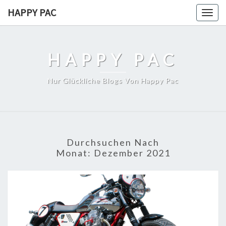
Skip
HAPPY PAC
Togg
to
navig
content
HAPPY PAC
Nur Glückliche Blogs Von Happy Pac
Durchsuchen Nach
Monat:
Dezember 2021