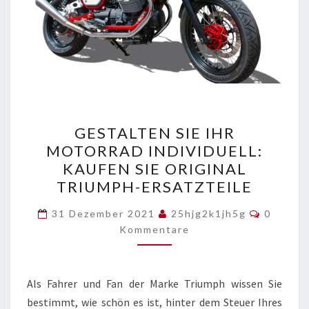
GESTALTEN
GESTALTEN SIE IHR
SIE
MOTORRAD INDIVIDUELL:
IHR
KAUFEN SIE ORIGINAL
MOTORRAD
TRIUMPH-ERSATZTEILE
INDIVIDUELL:
Kommen
KAUFEN
31 Dezember 2021
25hjg2k1jh5g
0
Kommentare
SIE
ORIGINAL
TRIUMPH-
Als Fahrer und Fan der Marke Triumph wissen Sie
ERSATZTEILE
bestimmt, wie schön es ist, hinter dem Steuer Ihres